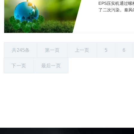
EPS压实机通过
了二次污染。秦风C
共245条
第一页
上一页
5
6
下一页
最后一页