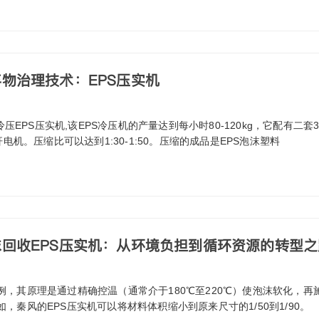
物治理技术：EPS压实机
0冷压EPS压实机,该EPS冷压机的产量达到每小时80-120kg，它配有二套
杆电机。压缩比可以达到1:30-1:50。压缩的成品是EPS泡沫塑料
回收EPS压实机：从环境负担到循环资源的转型之
例，其原理是通过精确控温（通常介于180℃至220℃）使泡沫软化，再
，秦风的EPS压实机可以将材料体积缩小到原来尺寸的1/50到1/90。