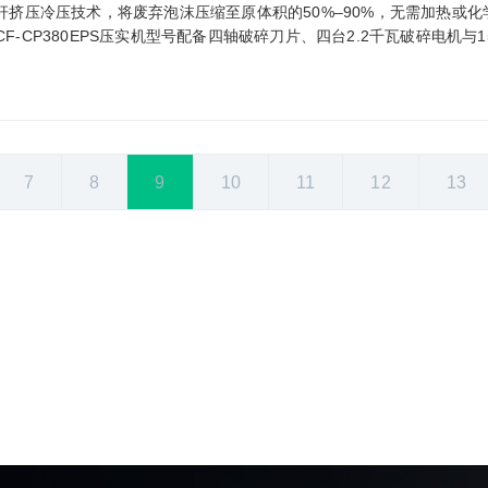
螺杆挤压冷压技术，将废弃泡沫压缩至原体积的50%–90%，无需加热或
F‑CP380EPS压实机型号配备四轴破碎刀片、四台2.2千瓦破碎电机与
7
8
9
10
11
12
13