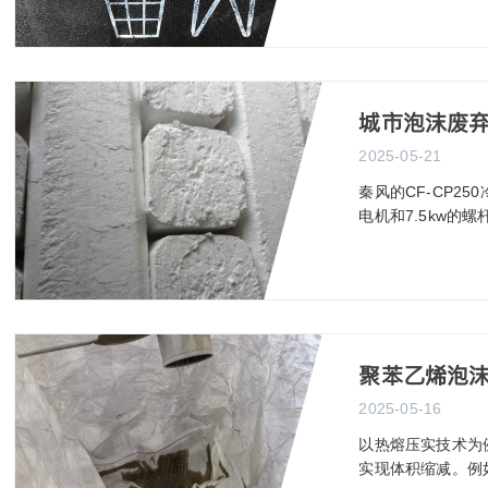
城市泡沫废弃
2025-05-21
秦风的CF-CP25
电机和7.5kw的螺
聚苯乙烯泡沫
2025-05-16
以热熔压实技术为
实现体积缩减。例如