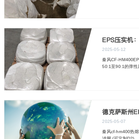
EPS压实机
2025-05-12
秦风CF-HM40
50:1至90:1
德克萨斯州E
2025-05-07
秦风cf-hm40
滤网,(可定制D2