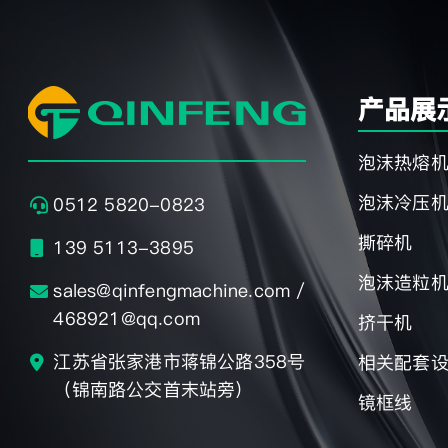
产品展
泡沫热熔
泡沫冷压
0512 5820-0823
撕碎机
139 5113-3895
泡沫造粒
sales@qinfengmachine.com /
468921@qq.com
挤干机
江苏省张家港市蒋锦公路358号
相关配套
（锦南路公交首末站旁）
镜框线