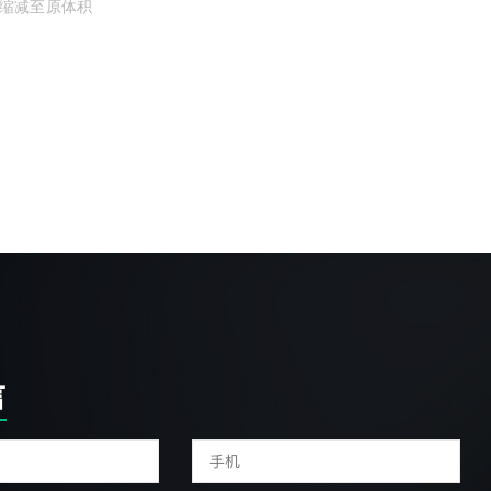
缩减至原体积
言