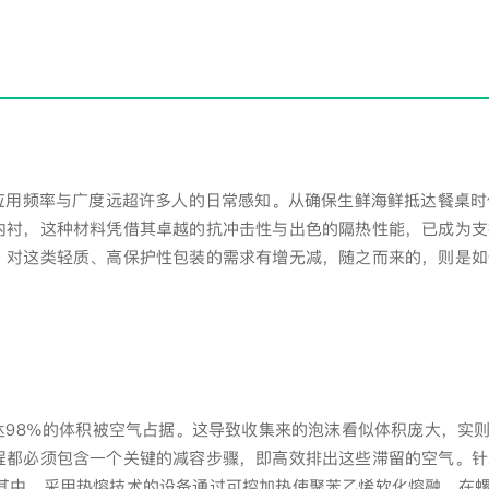
应用频率与广度远超许多人的日常感知。从确保生鲜海鲜抵达餐桌时
内衬，这种材料凭借其卓越的抗冲击性与出色的隔热性能，已成为支
，对这类轻质、高保护性包装的需求有增无减，随之而来的，则是如
达98%的体积被空气占据。这导致收集来的泡沫看似体积庞大，实
程都必须包含一个关键的减容步骤，即高效排出这些滞留的空气。针
其中，采用热熔技术的设备通过可控加热使聚苯乙烯软化熔融，在